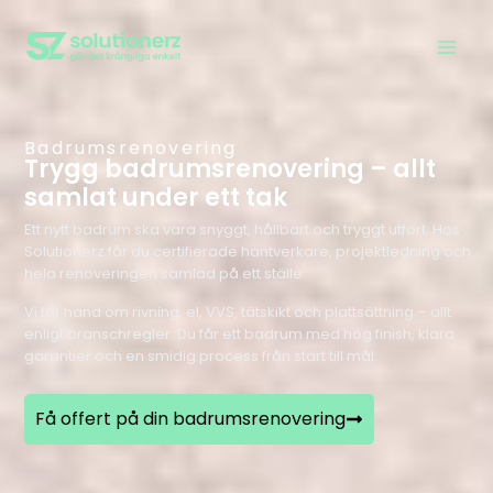
Badrumsrenovering
Trygg badrumsrenovering – allt
samlat under ett tak
Ett nytt badrum ska vara snyggt, hållbart och tryggt utfört. Hos
Solutionerz får du certifierade hantverkare, projektledning och
hela renoveringen samlad på ett ställe.
Vi tar hand om rivning, el, VVS, tätskikt och plattsättning – allt
enligt branschregler. Du får ett badrum med hög finish, klara
garantier och en smidig process från start till mål.
Få offert på din badrumsrenovering