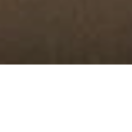
Hem
/
Badrumsrenovering
Aldrig krångligt – bara
badrumsrenovering som
blir rätt från början
Ett badrum kräver precision i varje steg – och det är
därför vi arbetar metodiskt, följer branschregler och