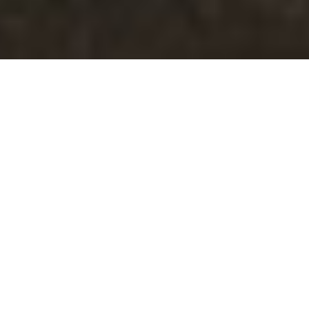
Hem
/
BRF & Fastighetsservice
Aldrig krångligt – bara
fastighetsservice som
förenklar vardagen
För bostadsrättsföreningar är det viktigaste att allt
fungerar – utan krångel, förseningar eller otydlig
kommunikation. Vi hjälper BRF:er och fastighetsägare
med allt från underhåll och renovering till större
ombyggnationer och servicearbeten.
Vi samordnar bygg, el, VVS, snickeri, målning och golv
under en och samma projektledning. Resultatet blir