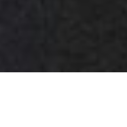
Hem
/
El & VVS
Aldrig krångligt – bara el
och VVS som fungerar som
det ska