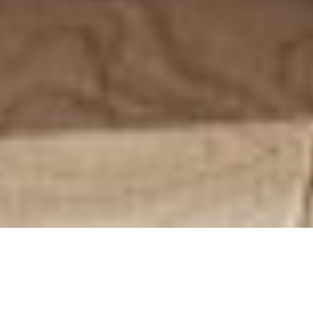
Hem
/
Totalrenovering Stockholm
Aldrig krångligt – bara
totalrenovering som flyter