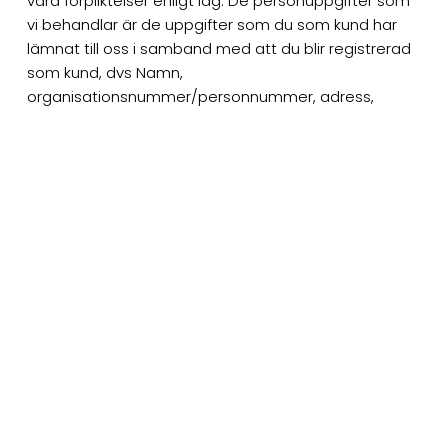
våra förpliktelser enligt lag. De personuppgifter som
vi behandlar är de uppgifter som du som kund har
lämnat till oss i samband med att du blir registrerad
som kund, dvs Namn,
organisationsnummer/personnummer, adress,
telefonnummer, e-post och kontaktperson, samt ev.
uppgifter för ROT avdrag.
Vad används personuppgifterna till?
Vilken är den legala grunden för
behandlingen? Hur länge sparas
personuppgifterna?
För att hantera offerter, beställningar, köp och
returer/reklamationer
För att hantera och ombesörja leverans av
beställda produkter
För att hantera fakturering, returer/reklamationer