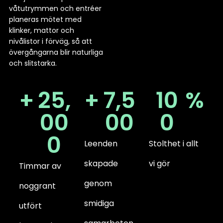
våtutrymmen och entréer
planeras mötet med
klinker, mattor och
nivålistor i förväg, så att
övergångarna blir naturliga
och slitstarka.
+
25,
+
7,5
10
%
00
00
0
0
Leenden
Stolthet i allt
skapade
vi gör
Timmar av
genom
noggrant
smidiga
utfört