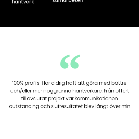
samarbeten
hantverk
100% proffs! Har aldrig haft att göra med bättre
och/eller mer noggranna hantverkare. Från offert
till avslutat projekt var kommunikationen
outstanding och slutresultatet blev långt över min
förväntan. Kan inte nog rekommendera Anas och
hans team!