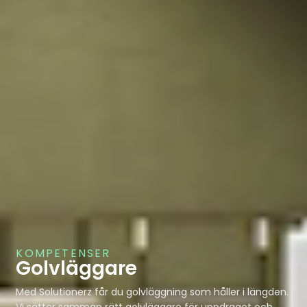
KOMPETENSER
Golvläggare
Med Solutionerz får du golvläggning som håller i längden.
Vi sätter samman rätt golvläggare för uppdraget och