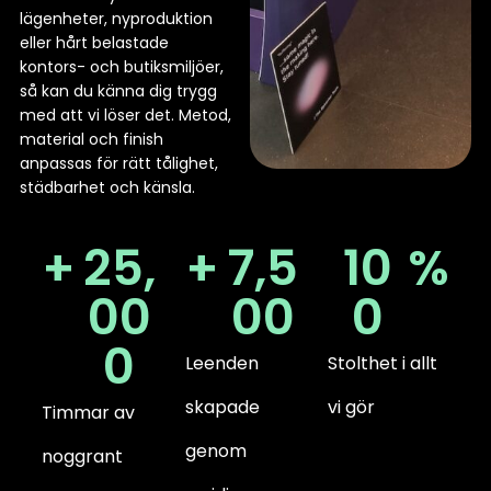
lägenheter, nyproduktion
eller hårt belastade
kontors- och butiksmiljöer,
så kan du känna dig trygg
med att vi löser det. Metod,
material och finish
anpassas för rätt tålighet,
städbarhet och känsla.
+
25,
+
7,5
10
%
00
00
0
0
Leenden
Stolthet i allt
skapade
vi gör
Timmar av
genom
noggrant