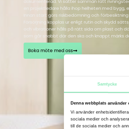
dokumenterad. Vi sätter samman rätt rivningste
en projektledare hålla ihop helheten med bygg, el,
Innan start görs riskbedömning och förbesiktning a
Försörjning kopplas ur enligt rutin och skydd sätt
och vibrationer hålls på rätt sida om plast och dör
som går snabbt där den ska och knappt märks dä
Boka möte med oss
Samtycke
Denna webbplats använder 
Vi använder enhetsidentifierar
sociala medier och analysera 
till de sociala medier och a