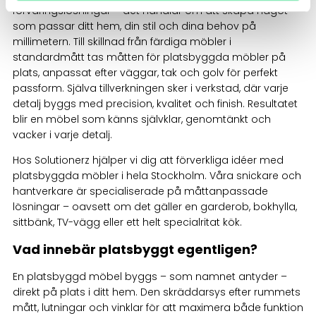
förvaringslösningar – det handlar om att skapa något
som passar ditt hem, din stil och dina behov på
millimetern. Till skillnad från färdiga möbler i
standardmått tas måtten för platsbyggda möbler på
plats, anpassat efter väggar, tak och golv för perfekt
passform. Själva tillverkningen sker i verkstad, där varje
detalj byggs med precision, kvalitet och finish. Resultatet
blir en möbel som känns självklar, genomtänkt och
vacker i varje detalj.
Hos Solutionerz hjälper vi dig att förverkliga idéer med
platsbyggda möbler i hela Stockholm. Våra snickare och
hantverkare är specialiserade på måttanpassade
lösningar – oavsett om det gäller en garderob, bokhylla,
sittbänk, TV-vägg eller ett helt specialritat kök.
Vad innebär platsbyggt egentligen?
En platsbyggd möbel byggs – som namnet antyder –
direkt på plats i ditt hem. Den skräddarsys efter rummets
mått, lutningar och vinklar för att maximera både funktion