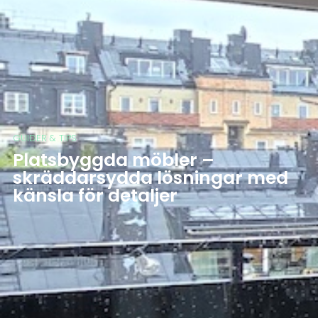
GUIDER & TIPS
Platsbyggda möbler –
skräddarsydda lösningar med
känsla för detaljer