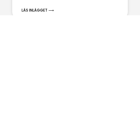
LÄS INLÄGGET ⟶
GUIDER & TIPS
Just moved to Stockholm? Here’s
what to think about before
renovating your apartment
Moving to a new country comes with a lot of