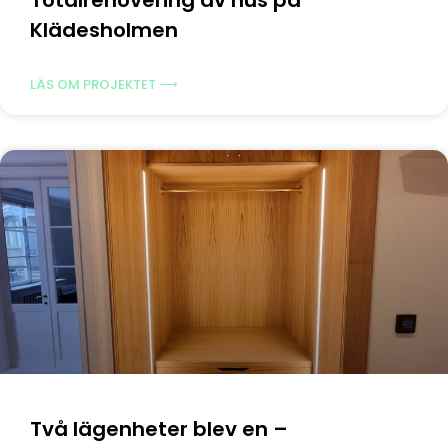
Klädesholmen
LÄS OM PROJEKTET ⟶
Två lägenheter blev en –