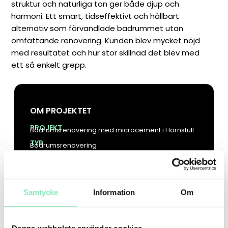
struktur och naturliga ton ger både djup och
harmoni. Ett smart, tidseffektivt och hållbart
alternativ som förvandlade badrummet utan
omfattande renovering. Kunden blev mycket nöjd
med resultatet och hur stor skillnad det blev med
ett så enkelt grepp.
OM PROJEKTET
PROJEKT
Badrumsrenovering med microcement i Hornstull
TYP
Badrumsrenovering
KUND
Privatkund
Samtycke
Information
Om
FÖRE: