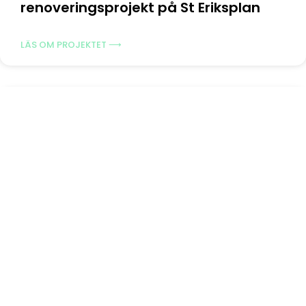
renoveringsprojekt på St Eriksplan
LÄS OM PROJEKTET ⟶
Fasadmålning och
skifferstensläggning på Ekerö