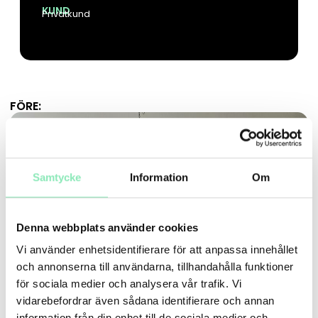
KUND
Privatkund
FÖRE:
Samtycke
Information
Om
Denna webbplats använder cookies
Vi använder enhetsidentifierare för att anpassa innehållet
och annonserna till användarna, tillhandahålla funktioner
för sociala medier och analysera vår trafik. Vi
vidarebefordrar även sådana identifierare och annan
information från din enhet till de sociala medier och