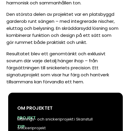
harmonisk och sammanhållen ton.
Den största delen av projektet var en platsbyggd
garderob runt sängen – med integrerade nischer,
eluttag och belysning. En skräddarsydd lösning som
kombinerar funktion och design på ett sätt som
gör rummet både praktiskt och unikt.
Resultatet blev ett genomtänkt och exklusivt
sovrum där varje detalj hänger ihop – från
färgsättningen till snickeriets precision. Ett
signaturprojekt som visar hur färg och hantverk
tillsammans kan förvandla ett hem.
OM PROJEKTET
PROJEKT
Målnings- och snickeriprojekt i Skanstull
TYP
Snickeriprojekt