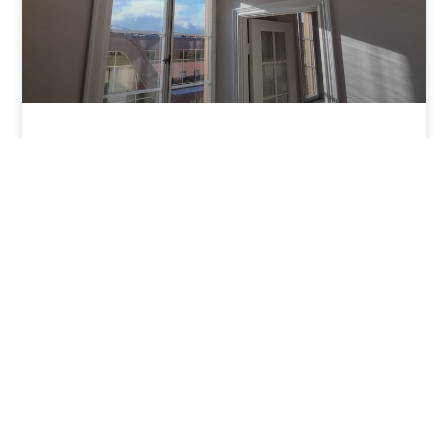
Återställning av tak och väggar
efter släppande färg i Vasastan
LÄS OM PROJEKTET ⟶