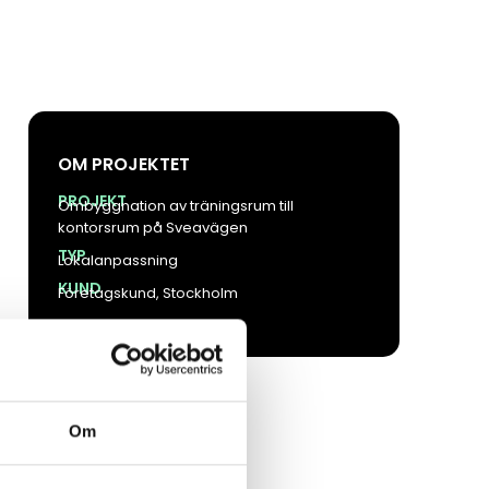
OM PROJEKTET
PROJEKT
Ombyggnation av träningsrum till
kontorsrum på Sveavägen
TYP
Lokalanpassning
KUND
Företagskund, Stockholm
Om