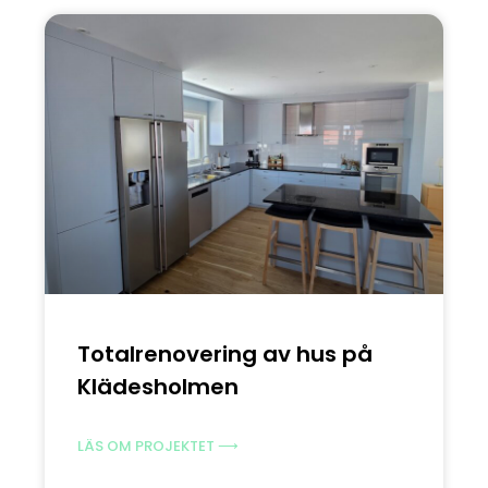
Totalrenovering av hus på
Klädesholmen
LÄS OM PROJEKTET ⟶