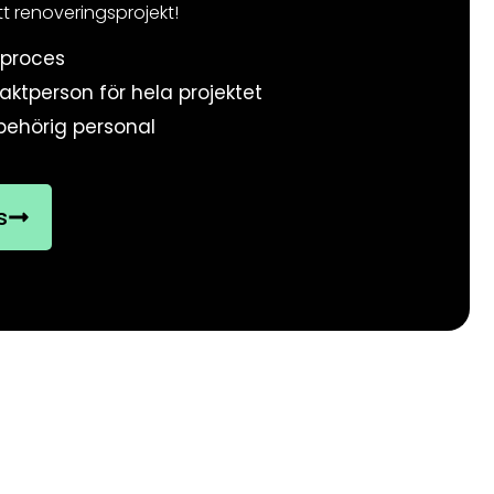
tt renoveringsprojekt!
sproces
aktperson för hela projektet
behörig personal
s