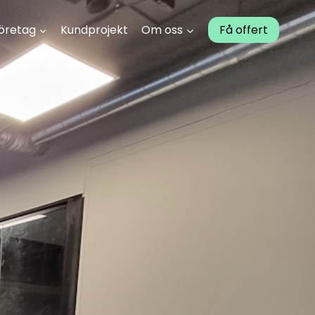
öretag
Kundprojekt
Om oss
Få offert