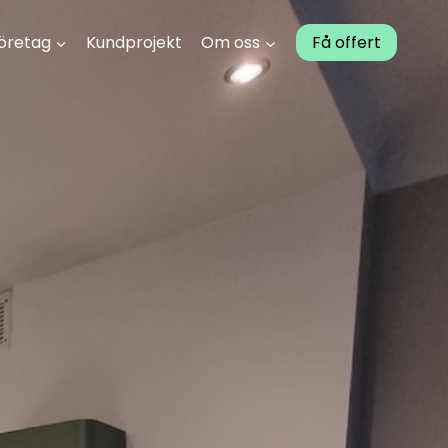
öretag
Kundprojekt
Om oss
Få offert