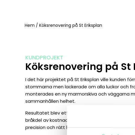
Hem
/
Köksrenovering på St Eriksplan
KUNDPROJEKT
Köksrenovering på St 
I det här projektet på St Eriksplan ville kunden för
stommarna men lackerade om alla luckor och front
monterades en ny marmorskiva och väggarna må
sammanhållen helhet.
Resultatet blev ett modernt och elegant kök där k
bråkdel av kostnaden och miljöpåverkan jämfört m
precision och rätt hantverk kan förvandla ett befin