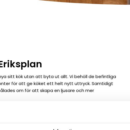
Eriksplan
nya sitt kök utan att byta ut allt. Vi behöll de befintliga
er för att ge köket ett helt nytt uttryck. Samtidigt
lades om för att skapa en ljusare och mer
unden fick känslan av ett helt nytt rum – till en
ed ett fullständigt byte. Ett projekt som visar hur
tligt kök till något helt nytt.