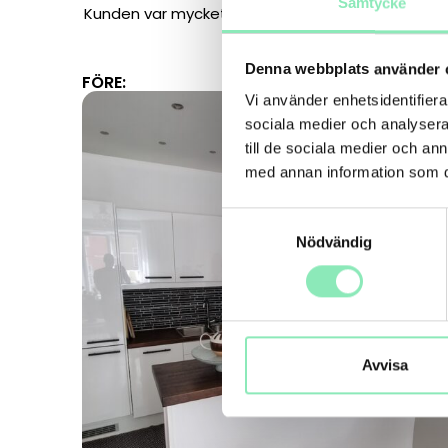
Samtycke
Kunden var mycket nöjd med resultatet och den
Denna webbplats använder 
FÖRE:
Vi använder enhetsidentifierar
sociala medier och analysera 
till de sociala medier och a
med annan information som du 
Samtyckesval
Nödvändig
Avvisa