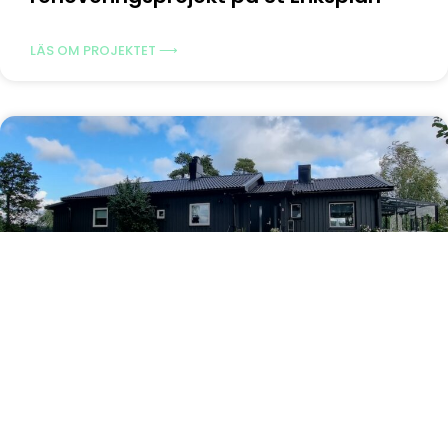
LÄS OM PROJEKTET ⟶
Fasadmålning och
skifferstensläggning på Ekerö