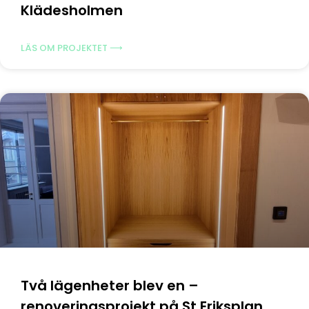
Klädesholmen
LÄS OM PROJEKTET ⟶
Två lägenheter blev en –
renoveringsprojekt på St Eriksplan