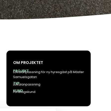
OM PROJEKTET
PROJEKT
Lokalanpassning för ny hyresgäst på Mäster
Samuelsgatan
TYP
Lokalanpassning
KUND
Företagskund