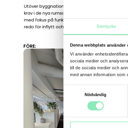
Utöver byggnationen uppdaterades även sprinkl
krav i de nya rumsdelarna. Arbetet omfattade by
med fokus på funktion, estetik och säkerhet. Re
redo för inflytt och anpassad efter kundens beh
Samtycke
Denna webbplats använder 
FÖRE:
Vi använder enhetsidentifierar
sociala medier och analysera 
till de sociala medier och a
med annan information som du 
Samtyckesval
Nödvändig