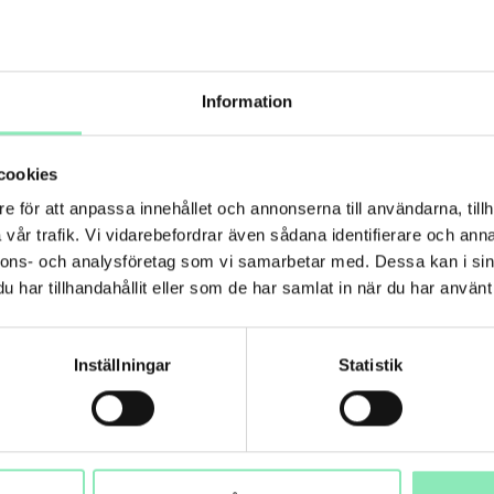
er- och brandanläggningen för att möta gällande
ggnation, målning och teknisk anpassning – allt utfört
sultatet blev en modern och välplanerad arbetsmiljö,
ov.
Information
cookies
EFTER:
e för att anpassa innehållet och annonserna till användarna, tillh
vår trafik. Vi vidarebefordrar även sådana identifierare och anna
nnons- och analysföretag som vi samarbetar med. Dessa kan i sin
har tillhandahållit eller som de har samlat in när du har använt 
Inställningar
Statistik