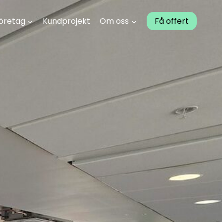
öretag
Kundprojekt
Om oss
Få offert