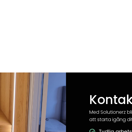
Kontak
Med Solutionerz bli
att starta igång di
Tydlig arbet