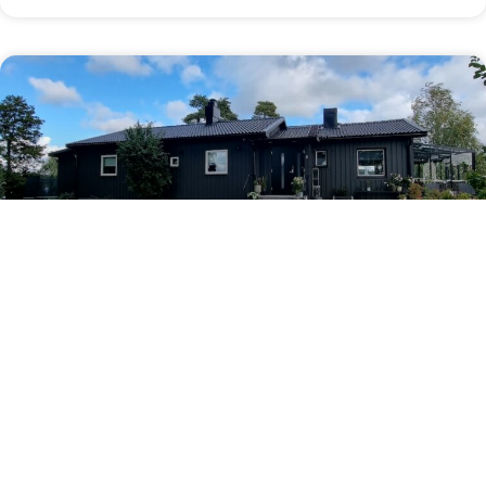
Fasadmålning och
skifferstensläggning på Ekerö
LÄS OM PROJEKTET ⟶