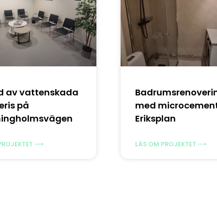
d av vattenskada
Badrumsrenoveri
eris på
med microcement
ningholmsvägen
Eriksplan
PROJEKTET ⟶
LÄS OM PROJEKTET ⟶