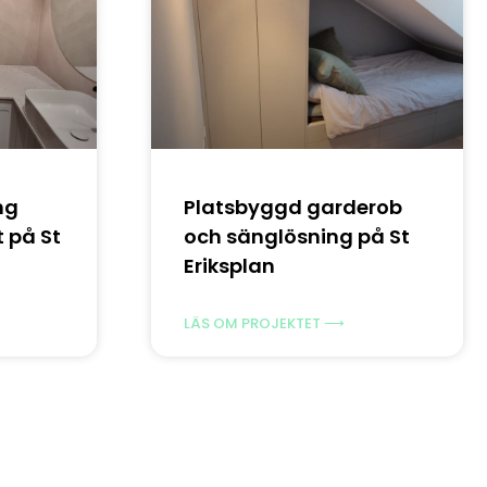
ng
Platsbyggd garderob
 på St
och sänglösning på St
Eriksplan
LÄS OM PROJEKTET ⟶