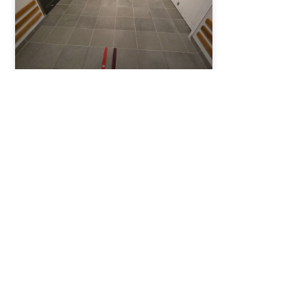
Klinkerarbete på
sjukhus i Kungsholmen
LÄS OM PROJEKTET ⟶