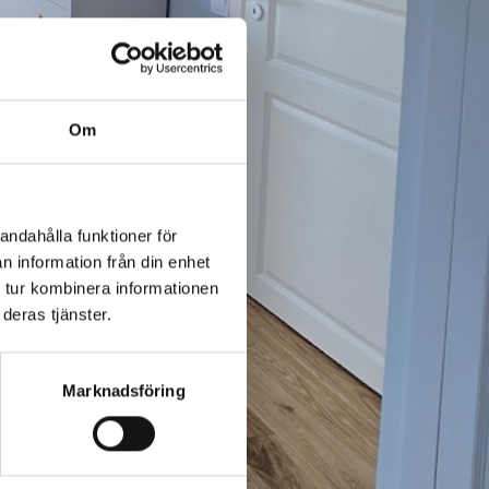
Om
andahålla funktioner för
n information från din enhet
 tur kombinera informationen
deras tjänster.
Marknadsföring