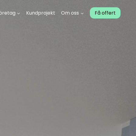
öretag
Kundprojekt
Om oss
Få offert