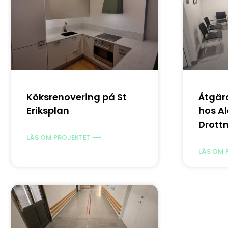
Köksrenovering på St
Åtgär
Eriksplan
hos Al
Drott
LÄS OM PROJEKTET ⟶
LÄS OM 